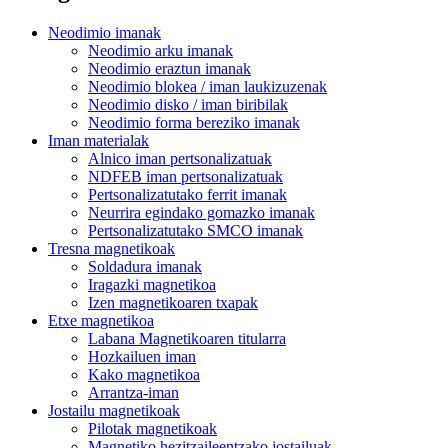
Neodimio imanak
Neodimio arku imanak
Neodimio eraztun imanak
Neodimio blokea / iman laukizuzenak
Neodimio disko / iman biribilak
Neodimio forma bereziko imanak
Iman materialak
Alnico iman pertsonalizatuak
NDFEB iman pertsonalizatuak
Pertsonalizatutako ferrit imanak
Neurrira egindako gomazko imanak
Pertsonalizatutako SMCO imanak
Tresna magnetikoak
Soldadura imanak
Iragazki magnetikoa
Izen magnetikoaren txapak
Etxe magnetikoa
Labana Magnetikoaren titularra
Hozkailuen iman
Kako magnetikoa
Arrantza-iman
Jostailu magnetikoak
Pilotak magnetikoak
Magnetiko hezitzaileentzako jostailuak