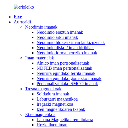
Etxe
Aurrealdi
Neodimio imanak
Neodimio eraztun imanak
Neodimio arku imanak
Neodimio blokea / iman laukizuzenak
Neodimio disko / iman biribilak
Neodimio forma bereziko imanak
Iman materialak
Alnico iman pertsonalizatuak
NDFEB iman pertsonalizatuak
Neurrira egindako ferrita imanak
Neurrira egindako gomazko imanak
Pertsonalizatutako SMCO imanak
Tresna magnetikoak
Soldadura imanak
Laburgarri magnetikoa
Iragazki magnetikoa
Izen magnetikoaren txapak
Etxe magnetikoa
Labana Magnetikoaren titularra
Hozkailuen iman