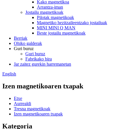
Kako magnetikoa
Arrantza-iman
Jostailu magnetikoak
Pilotak magnetikoak
Magnetiko hezitzaileentzako jostailuak
MINI MINI Q MAN
Beste jostailu magnetikoak
Berriak
Ohiko galderak
Guri buruz
Guri buruz
Fabrikako bira
Jar zaitez gurekin harremanetan
English
Izen magnetikoaren txapak
Etxe
Aurrealdi
Tresna magnetikoak
Izen magnetikoaren txapak
Kategoria