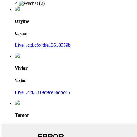
<
Uryine
Uryine
Live: .cid.cfc4dfe13518559b
Viviar
Viviar
Live: .cid.8319d9ce5bdbc45
Tontor