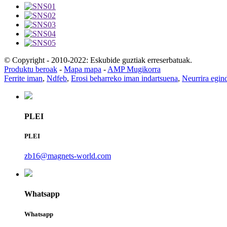
© Copyright - 2010-2022: Eskubide guztiak erreserbatuak.
Produktu beroak
-
Mapa mapa
-
AMP Mugikorra
Ferrite iman
,
Ndfeb
,
Erosi beharreko iman indartsuena
,
Neurrira egi
PLEI
PLEI
zb16@magnets-world.com
Whatsapp
Whatsapp