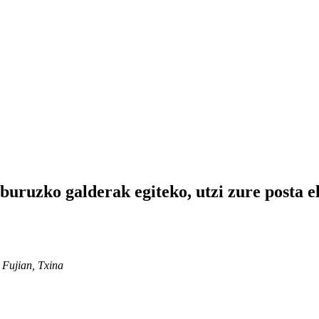
uruzko galderak egiteko, utzi zure posta e
 Fujian, Txina