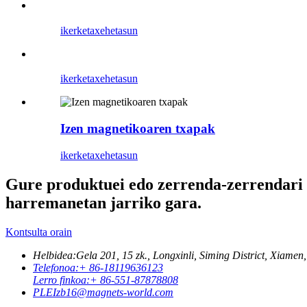
ikerketa
xehetasun
ikerketa
xehetasun
Izen magnetikoaren txapak
ikerketa
xehetasun
Gure produktuei edo zerrenda-zerrendari b
harremanetan jarriko gara.
Kontsulta orain
Helbidea:
Gela 201, 15 zk., Longxinli, Siming District, Xiamen,
Telefonoa:
+ 86-18119636123
Lerro finkoa:
+ 86-551-87878808
PLEI
zb16@magnets-world.com